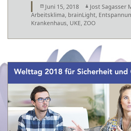
Veröffentlicht
Juni 15, 2018
Autor
Jost Sagasser 
Arbeitsklima
am
,
brainLight
,
Entspannu
Krankenhaus
,
UKE
,
ZOO