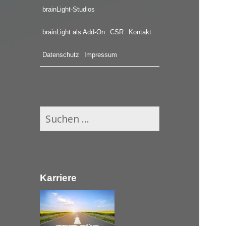
brainLight-Studios
brainLight als Add-On
CSR
Kontakt
Datenschutz
Impressum
S
u
c
h
e
Karriere
n
n
a