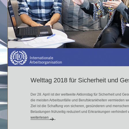
Welttag 2018 für Sicherheit und Ge
Der 28. April ist der weltweite Aktionstag für Sicherheit und Ge
die meisten Arbeitsunfälle und Berufskrankheiten vermieden w
Ziel ist die Schaffung von sicheren, gesünderen und mensch
Belastungen frühzeitig reduziert und Erkrankungen verhindert
Welttag 2018 für Sicherheit und Gesundheit am Arbeitsplatz
weiterlesen