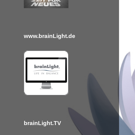
c
h
:
www.brainLight.de
brainLight.TV