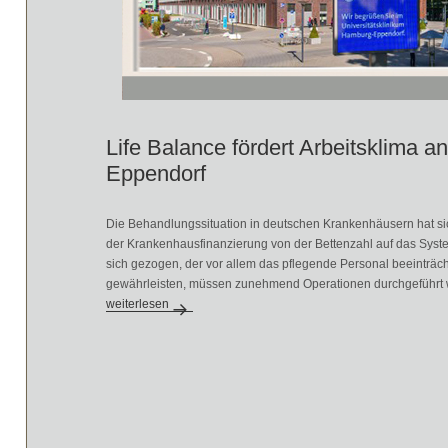
Life Balance fördert Arbeitsklima a
Eppendorf
Die Behandlungssituation in deutschen Krankenhäusern hat si
der Krankenhausfinanzierung von der Bettenzahl auf das Syst
sich gezogen, der vor allem das pflegende Personal beeinträch
gewährleisten, müssen zunehmend Operationen durchgeführt w
Life Balance fördert Arbeitsklima an der Uni-Klinik Hamburg-E
weiterlesen