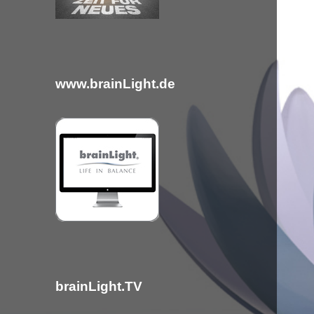
c
h
:
www.brainLight.de
brainLight.TV