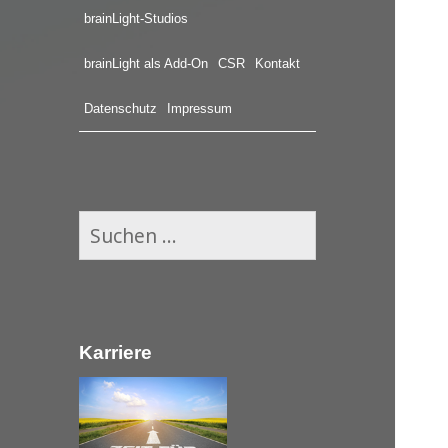
brainLight-Studios
brainLight als Add-On
CSR
Kontakt
Datenschutz
Impressum
S
u
c
h
e
Karriere
n
n
a