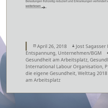
Belastungen frühzeitig reduziert und Erkrankungen verhindert
Welttag 2018 für Sicherheit und Gesundheit am Arbeitsplatz
weiterlesen
Veröffentlicht
April 26, 2018
Autor
Jost Sagasser 
Entspannung
am
,
Unternehmen/BGM
Gesundheit am Arbeitsplatz
,
Gesund
International Labour Organisation
,
P
die eigene Gesundheit
,
Welttag 2018
am Arbeitsplatz