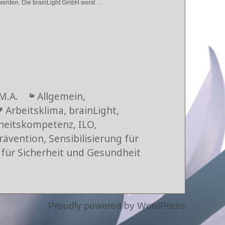
 werden. Die brainLight GmbH weist …
M.A.
Kategorien
Allgemein
,
Schlagwörter
Arbeitsklima
,
brainLight
,
heitskompetenz
,
ILO
,
rävention
,
Sensibilisierung für
 für Sicherheit und Gesundheit
Proudly powered by WordPress