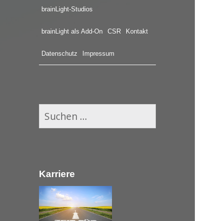
brainLight-Studios
brainLight als Add-On
CSR
Kontakt
Datenschutz
Impressum
S
u
c
h
e
Karriere
n
n
a