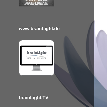
c
h
:
www.brainLight.de
brainLight.TV