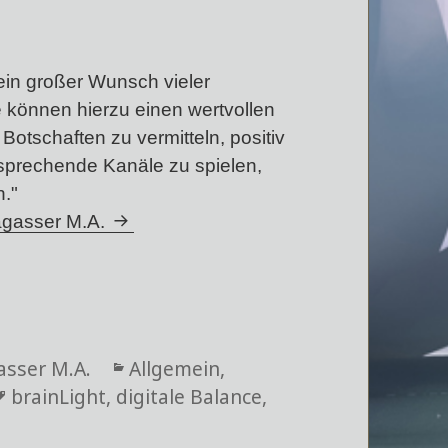
ein großer Wunsch vieler
 können hierzu einen wertvollen
Botschaften zu vermitteln, positiv
tsprechende Kanäle zu spielen,
n."
Sagasser M.A.
asser M.A.
Kategorien
Allgemein
,
Schlagwörter
brainLight
,
digitale Balance
,