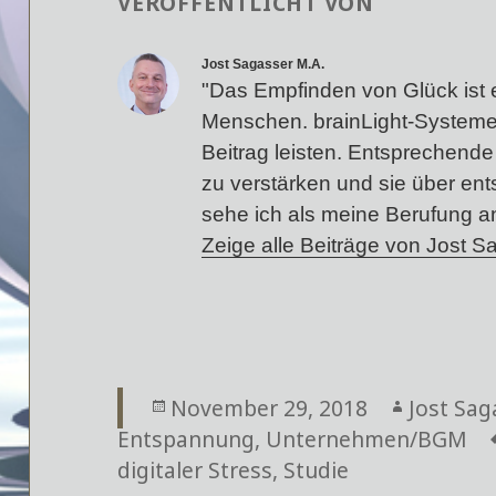
VERÖFFENTLICHT VON
Jost Sagasser M.A.
"Das Empfinden von Glück ist 
Menschen. brainLight-Systeme
Beitrag leisten. Entsprechende 
zu verstärken und sie über en
sehe ich als meine Berufung a
Zeige alle Beiträge von Jost 
Veröffentlicht
November 29, 2018
Autor
Jost Sag
Entspannung
am
,
Unternehmen/BGM
digitaler Stress
,
Studie