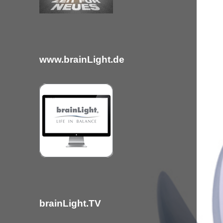
c
h
:
www.brainLight.de
brainLight.TV