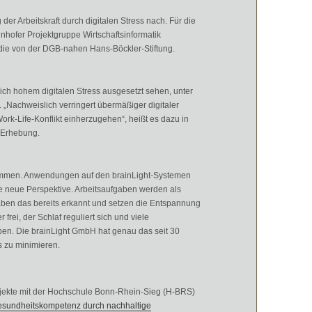
der Arbeitskraft durch digitalen Stress nach. Für die
hofer Projektgruppe Wirtschaftsinformatik
udie von der DGB-nahen Hans-Böckler-Stiftung.
 sich hohem digitalen Stress ausgesetzt sehen, unter
Nachweislich verringert übermäßiger digitaler
ork-Life-Konflikt einherzugehen“, heißt es dazu in
n Erhebung.
u kommen. Anwendungen auf den brainLight-Systemen
e neue Perspektive. Arbeitsaufgaben werden als
en das bereits erkannt und setzen die Entspannung
rei, der Schlaf reguliert sich und viele
ben. Die brainLight GmbH hat genau das seit 30
s zu minimieren.
jekte mit der Hochschule Bonn-Rhein-Sieg (H-BRS)
esundheitskompetenz durch nachhaltige