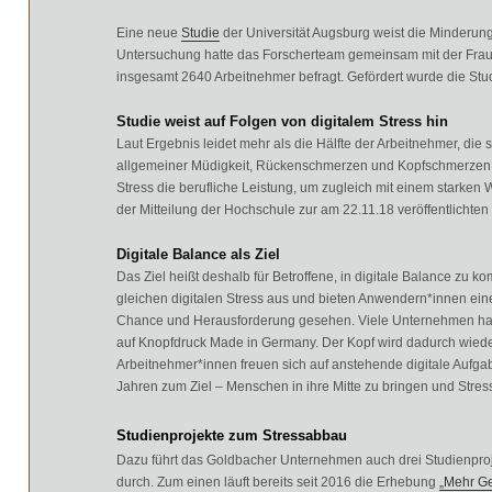
Eine neue
Studie
der Universität Augsburg weist die Minderung 
Untersuchung hatte das Forscherteam gemeinsam mit der Fraun
insgesamt 2640 Arbeitnehmer befragt. Gefördert wurde die St
Studie weist auf Folgen von digitalem Stress hin
Laut Ergebnis leidet mehr als die Hälfte der Arbeitnehmer, die
allgemeiner Müdigkeit, Rückenschmerzen und Kopfschmerzen. „
Stress die berufliche Leistung, um zugleich mit einem starken W
der Mitteilung der Hochschule zur am 22.11.18 veröffentlichte
Digitale Balance als Ziel
Das Ziel heißt deshalb für Betroffene, in digitale Balance z
gleichen digitalen Stress aus und bieten Anwendern*innen ein
Chance und Herausforderung gesehen. Viele Unternehmen hab
auf Knopfdruck Made in Germany. Der Kopf wird dadurch wieder f
Arbeitnehmer*innen freuen sich auf anstehende digitale Aufga
Jahren zum Ziel – Menschen in ihre Mitte zu bringen und Stres
Studienprojekte zum Stressabbau
Dazu führt das Goldbacher Unternehmen auch drei Studienpro
durch. Zum einen läuft bereits seit 2016 die Erhebung
„Mehr G