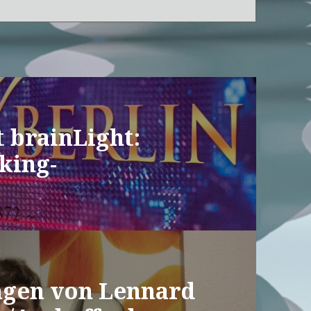
t brainLight:
king-
gen von Lennard