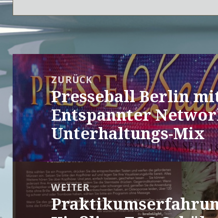
Beitragsnavigation
ZURÜCK
Presseball Berlin mi
Vorheriger
Beitrag:
Entspannter Networ
Unterhaltungs-Mix
WEITER
Praktikumserfahrun
Nächster
Beitrag: