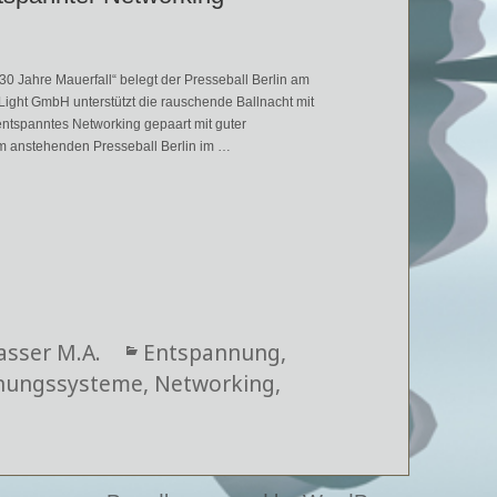
0 Jahre Mauerfall“ belegt der Presseball Berlin am
Light GmbH unterstützt die rauschende Ballnacht mit
entspanntes Networking gepaart mit guter
m anstehenden Presseball Berlin im …
rhaltungs-Mix
asser M.A.
Kategorien
Entspannung
,
nungssysteme
,
Networking
,