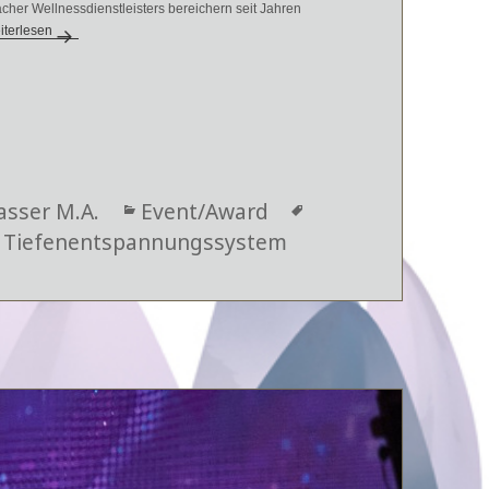
er Wellnessdienstleisters bereichern seit Jahren
r 120. Presseball Berlin – brainLight ist dabei
iterlesen
asser M.A.
Kategorien
Event/Award
Schlagwörter
,
Tiefenentspannungssystem