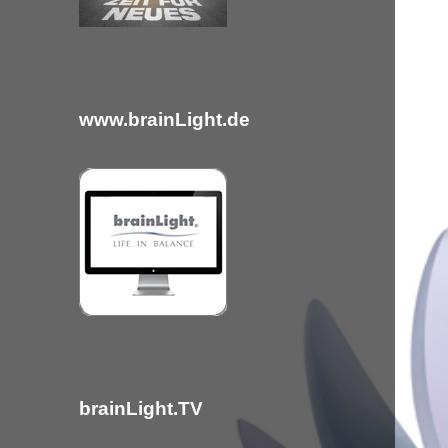
c
h
:
www.brainLight.de
brainLight.TV