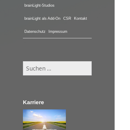
brainLight-Studios
brainLight als Add-On
CSR
Kontakt
Datenschutz
Impressum
S
u
c
h
e
Karriere
n
n
a