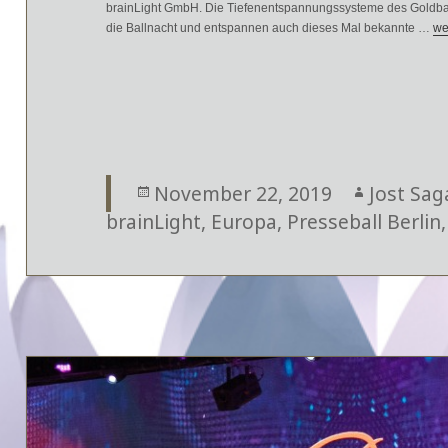
brainLight GmbH. Die Tiefenentspannungssysteme des Goldbach
die Ballnacht und entspannen auch dieses Mal bekannte …
De
we
Veröffentlicht
November 22, 2019
Autor
Jost Sag
brainLight
am
,
Europa
,
Presseball Berlin