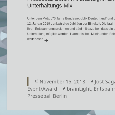
Unterhaltungs-Mix
Unter dem Motto „70 Jahre Bundesrepublik Deutschland“ und „3
12. Januar 2019 denkwürdige Jubiläen der Einigkeit. Die brain
ihren Entspannungssystemen und trägt mit dazu bei, dass ein 
Unterhaltung möglich werden. Harmonisches Miteinander Bei
Presseball Berlin mit brainLight: Entspannter Networking-Unte
weiterlesen
Veröffentlicht
November 15, 2018
Autor
Jost Sag
Event/Award
am
Schlagwörter
brainLight
,
Entspan
Presseball Berlin