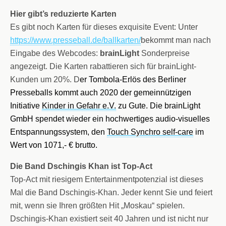
Hier gibt’s reduzierte Karten
Es gibt noch Karten für dieses exquisite Event: Unter
https://www.presseball.de/ballkarten/
bekommt man nach
Eingabe des Webcodes:
brainLight
Sonderpreise
angezeigt. Die Karten rabattieren sich für brainLight-
Kunden um 20%. D
er Tombola-Erlös des Berliner
Presseballs kommt auch 2020 der gemeinnützigen
Initiative
Kinder in Gefahr e.V.
zu Gute. Die brainLight
GmbH spendet wieder ein hochwertiges audio-visuelles
Entspannungssystem, den
Touch Synchro self-care
im
Wert von 1071,- € brutto.
Die Band Dschingis Khan ist Top-Act
Top-Act mit riesigem Entertainmentpotenzial ist dieses
Mal
die Band Dschingis-Khan. Jeder kennt Sie und feiert
mit, wenn sie Ihren größten Hit
„
Moskau
“
spielen.
Dschingis-Khan existiert seit 40 Jahren und ist nicht nur