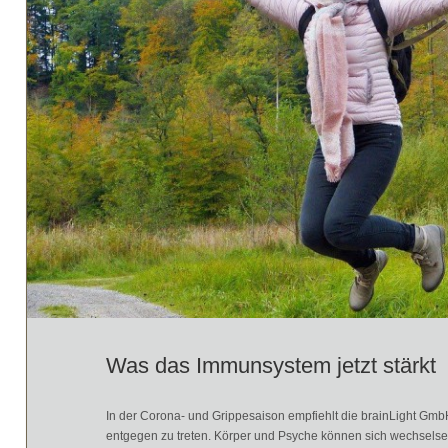
Was das Immunsystem jetzt stärkt
In der Corona- und Grippesaison empfiehlt die brainLight Gmb
entgegen zu treten. Körper und Psyche können sich wechselseit