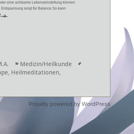
e oder eine achtsame Lebenseinstellung können
e Entspannung sorgt für Balance So kann
munsystem jetzt stärkt
n
M.A.
Kategorien
Medizin/Heilkunde
Schlagwörter
ppe
,
Heilmeditationen
,
Proudly powered by WordPress