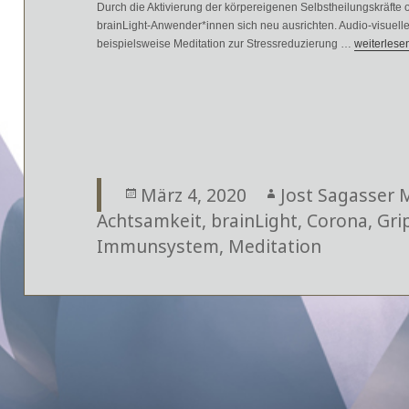
Durch die Aktivierung der körpereigenen Selbstheilungskräft
brainLight-Anwender*innen sich neu ausrichten. Audio-visuell
beispielsweise Meditation zur Stressreduzierung …
Was das Im
weiterlese
Veröffentlicht
März 4, 2020
Autor
Jost Sagasser 
Achtsamkeit
am
,
brainLight
,
Corona
,
Gri
Immunsystem
,
Meditation