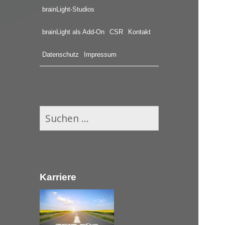
brainLight-Studios
brainLight als Add-On
CSR
Kontakt
Datenschutz
Impressum
S
u
c
h
e
Karriere
n
n
a