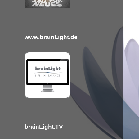
c
h
:
www.brainLight.de
brainLight.TV