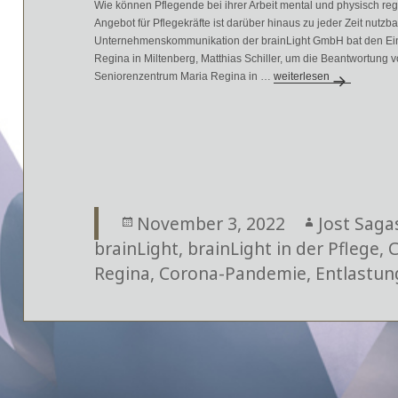
Wie können Pflegende bei ihrer Arbeit mental und physisch re
Angebot für Pflegekräfte ist darüber hinaus zu jeder Zeit nutzb
Unternehmenskommunikation der brainLight GmbH bat den Einr
Regina in Miltenberg, Matthias Schiller, um die Beantwortung 
Seniorenzentrum Maria Regina in …
Welche Angebote unterst
weiterlesen
Veröffentlicht
November 3, 2022
Autor
Jost Saga
brainLight
am
,
brainLight in der Pflege
,
C
Regina
,
Corona-Pandemie
,
Entlastun