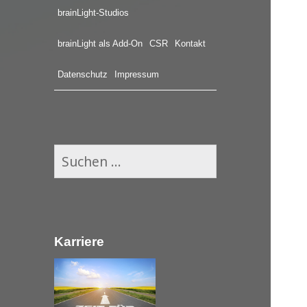
brainLight-Studios
brainLight als Add-On
CSR
Kontakt
Datenschutz
Impressum
S
u
c
h
e
Karriere
n
n
a