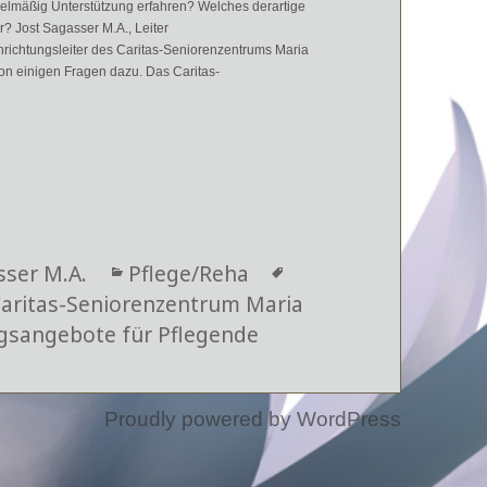
gelmäßig Unterstützung erfahren? Welches derartige
ar? Jost Sagasser M.A., Leiter
ichtungsleiter des Caritas-Seniorenzentrums Maria
von einigen Fragen dazu. Das Caritas-
ützen Pflegende mental und physisch?
sser M.A.
Kategorien
Pflege/Reha
Schlagwörter
aritas-Seniorenzentrum Maria
gsangebote für Pflegende
Proudly powered by WordPress