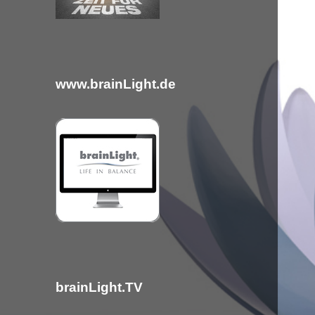
c
h
:
www.brainLight.de
brainLight.TV