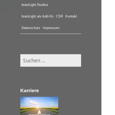
brainLight-Studios
brainLight als Add-On
CSR
Kontakt
Datenschutz
Impressum
S
u
c
h
e
Karriere
n
n
a