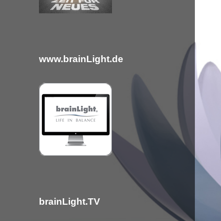
c
h
:
www.brainLight.de
brainLight.TV