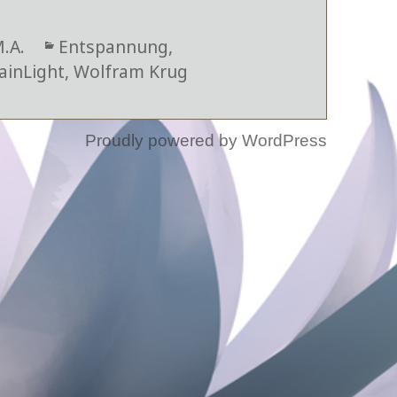
M.A.
Kategorien
Entspannung
,
ainLight
,
Wolfram Krug
Proudly powered by WordPress