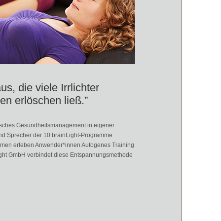
, die viele Irrlichter
en erlöschen ließ.”
egisches Gesundheitsmanagement in eigener
 und Sprecher der 10 brainLight-Programme
ammen erleben Anwender*innen Autogenes Training
nLight GmbH verbindet diese Entspannungsmethode
, die viele Irrlichter scheinbar unbegrenzter Möglichkeiten erlöschen ließ.”