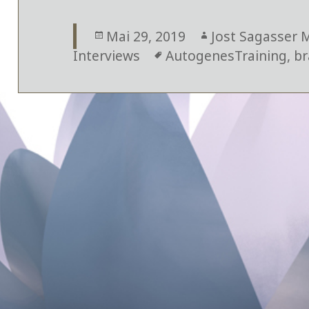
Veröffentlicht
Mai 29, 2019
Autor
Jost Sagasser 
Interviews
am
Schlagwörter
AutogenesTraining
,
br