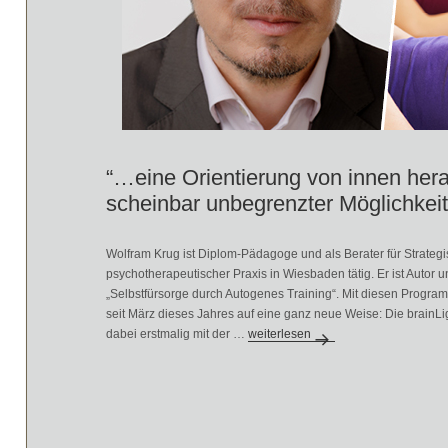
“…eine Orientierung von innen heraus
scheinbar unbegrenzter Möglichkeit
Wolfram Krug ist Diplom-Pädagoge und als Berater für Strat
psychotherapeutischer Praxis in Wiesbaden tätig. Er ist Autor
„Selbstfürsorge durch Autogenes Training“. Mit diesen Progr
seit März dieses Jahres auf eine ganz neue Weise: Die brai
dabei erstmalig mit der …
“…eine Orientierung von innen heraus
weiterlesen