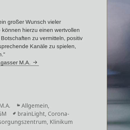
ein großer Wunsch vieler
 können hierzu einen wertvollen
Botschaften zu vermitteln, positiv
tsprechende Kanäle zu spielen,
n."
Sagasser M.A.
M.A.
Kategorien
Allgemein
,
GM
Schlagwörter
brainLight
,
Corona-
sorgungszentrum
,
Klinikum