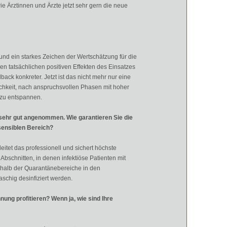
ie Ärztinnen und Ärzte jetzt sehr gern die neue
und ein starkes Zeichen der Wertschätzung für die
den tatsächlichen positiven Effekten des Einsatzes
ck konkreter. Jetzt ist das nicht mehr nur eine
ichkeit, nach anspruchsvollen Phasen mit hoher
 zu entspannen.
 sehr gut angenommen. Wie garantieren Sie die
sensiblen Bereich?
eitet das professionell und sichert höchste
 Abschnitten, in denen infektiöse Patienten mit
rhalb der Quarantänebereiche in den
schig desinfiziert werden.
ung profitieren? Wenn ja, wie sind Ihre