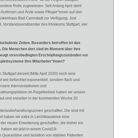
ndere Rolle zugewiesen. Seit Anfang April steht
 Ärztinnen und Ärzte sowie Pfleger*innen auf den
ankenhaus Bad Cannstadt zur Verfügung. Jost
Vorstandsvorsitzender des Klinikums Stuttgart, vier
 turbulente Zeiten. Besonders betroffen ist das
. Die Menschen dort sind im Moment über ihre
beugt stressbedingten Erschöpfungszuständen vor
mplettsysteme Ihre Mitarbeiter*innen?
 Stuttgart derzeit (Mitte April 2020) noch eine
cht wie befürchtet exponentiell, sondern flach und
unsere Intensivstationen und
eatmungsplätzen im Regelbetrieb haben wir unsere
ebaut und erwarten in der kommenden Woche 20
tensivbehandlungszonen geschaffen. Die sind mit
t haben wir extra in Leichtbauweise eine
 der neuen Erweiterung geschaffen, die bisher ein
haben wir jetzt in einem Covid19-
 Quarantäne und Isolation von stabilen Patienten