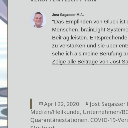
Jost Sagasser M.A.
"Das Empfinden von Glück ist 
Menschen. brainLight-Systeme
Beitrag leisten. Entsprechende 
zu verstärken und sie über en
sehe ich als meine Berufung a
Zeige alle Beiträge von Jost 
Veröffentlicht
April 22, 2020
Autor
Jost Sagasser 
Medizin/Heilkunde
am
,
Unternehmen/B
Quarantänestationen
,
COVID-19-Ver
Stuttgart