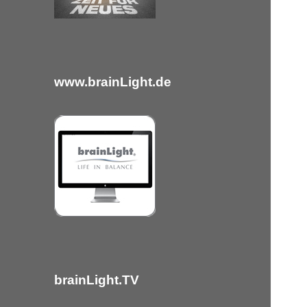
c
h
:
www.brainLight.de
brainLight.TV