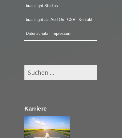
brainLight-Studios
brainLight als Add-On
CSR
Kontakt
Datenschutz
Impressum
S
u
c
h
e
Karriere
n
n
a