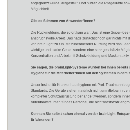
abgegrenzt wurde, aufgestellt. Dort nutzen die Pflegekräfte sow
Möglichkeit.
Gibt es Stimmen von Anwender*innen?
Die Rückmeldung, die sofort kam war: Das ist eine Super-Idee 
anspruchsvolle Arbeit. Das hatte zunächst noch gar nichts mit 
von brainLight zu tun. Mit zunehmender Nutzung wird das Feedba
wichtige und starke Geste, sondern eine sehr geschätzte Mögl
Konzentration und Arbeit mit Schutzkleidung und Masken aktiv
Sie sagen, die brainLight-Systeme würden bei Ihnen bereits
Hygiene für die Mitarbeiter*innen auf den Systemen in dem 
Unser Institut für Krankenhaushygiene mit Prof. Trautmann begl
Standards. Die Geräte stehen natürlich nicht unmittelbar in den
kompletter Schutzausrüstung behandelt werden, sondern inne
Aufenthaltsräumen für das Personal, die nichtsdestotrotz engma
Konnten Sie selbst schon einmal von der brainLight-Entspann
Erfahrungen?