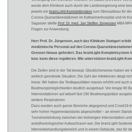
wurde dem Klinikum auch durch die Landesregierung eine beso
jeweils ein
brainLight-Komplettsystem
zum Stressabbau für die
Corona-Quarantänestationen im Katharinenhospital und im Kr
Sagasser stellte
Prof. Dr. med. Jan Steffen Jürgensen
MBA MPH, 
Fragen zur Anwendung.
Herr Prof. Dr. Jürgensen, auch das Klinikum Stuttgart erlebt
medizinische Personal auf den Corona-Quarantänestationen
Grenzen hinaus gefordert. Das brainLight-Komplettsystem 
bzw. kann diese regulieren. Wie unterstützen brainLight-Ko
Die Zeiten sind in der Tat bewegt. Glücklicherweise haben wir in
wirklich geordnete Situation. Die Zahl der Infektionen steigt ni
linear. Wir haben die Testkapazitäten massiv erhöht und auch 
Beatmungsmöglichkeiten deutlich ausgebaut. Von knapp 90 B
Intensivstationen auf aktuell fast 190 Beatmungsplätze ausg
weitere Respiratoren.
Dazu wurden auch ganze Bereiche abgegrenzt und Covid19-In
sehr hohen Hygienestandards abgeschottet – an einem Standor
Tunnelverbindung zwischen der bisherigen Intensivstation und
anästhesiologischer Aufwachraum war. Die brainLight-Systeme 
Intensivbehandlungsbereich und in einem Gebäude, das für die