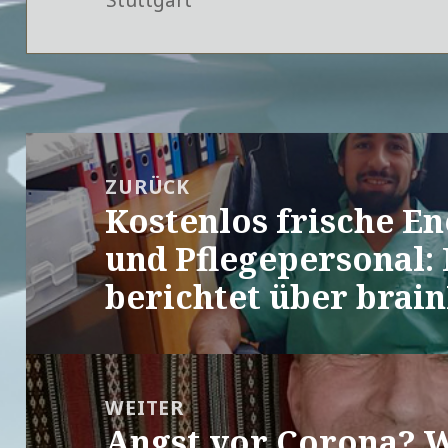
Beitragsnavigation
ZURÜCK
Kostenlos frische En
Vorheriger
Beitrag:
und Pflegepersonal: 
berichtet über brain
WEITER
Angst vor Corona? W
Nächster