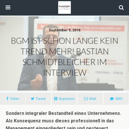
September 9, 2016
BGM IST SCHON LANGE KEIN
TREND MEHR! BASTIAN
SCHMIDTBLEICHER IM
INTERVIEW
Teilen
Tweet
Anpinnen
Mail
SMS
Sondern integraler Bestandteil eines Unternehmens.
Als Konsequenz muss dieses professionell in das
Management eingegliedert sein und gesteuert