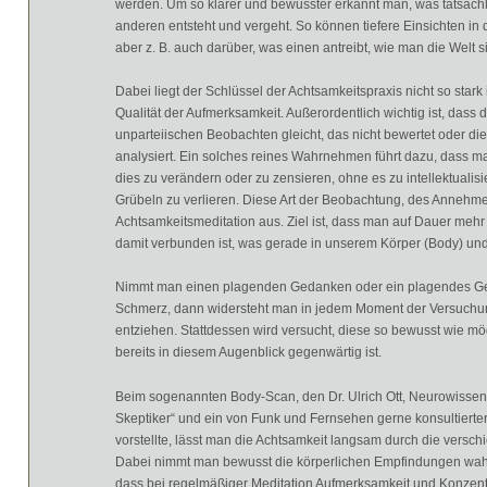
werden. Um so klarer und bewusster erkannt man, was tatsächl
anderen entsteht und vergeht. So können tiefere Einsichten 
aber z. B. auch darüber, was einen antreibt, wie man die Welt 
Dabei liegt der Schlüssel der Achtsamkeitspraxis nicht so star
Qualität der Aufmerksamkeit. Außerordentlich wichtig ist, dass
unparteiischen Beobachten gleicht, das nicht bewertet oder di
analysiert. Ein solches reines Wahrnehmen führt dazu, dass ma
dies zu verändern oder zu zensieren, ohne es zu intellektuali
Grübeln zu verlieren. Diese Art der Beobachtung, des Annehm
Achtsamkeitsmeditation aus. Ziel ist, dass man auf Dauer meh
damit verbunden ist, was gerade in unserem Körper (Body) und
Nimmt man einen plagenden Gedanken oder ein plagendes Gefü
Schmerz, dann widersteht man in jedem Moment der Versuchu
entziehen. Stattdessen wird versucht, diese so bewusst wie m
bereits in diesem Augenblick gegenwärtig ist.
Beim sogenannten Body-Scan, den Dr. Ulrich Ott, Neurowissensc
Skeptiker“ und ein von Funk und Fernsehen gerne konsultierte
vorstellte, lässt man die Achtsamkeit langsam durch die vers
Dabei nimmt man bewusst die körperlichen Empfindungen wahr
dass bei regelmäßiger Meditation Aufmerksamkeit und Konzent