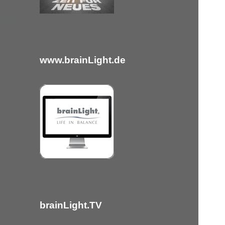
c
h
:
www.brainLight.de
brainLight.TV