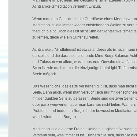
Ma
ß
nahme im Betrieblichen Gesundheitsmanagement (BGM) n
Achtsamkeitsmeditation vermehrt Einzug.
Wenn man den Geist durch die Oberfl
ä
che eines Meeres verans
Meditation ist, die immer wieder entstehenden Wellen zu verhin
friedlich bleibt. Doch dies ist nicht Sinn der Achtsamkeitsmedit
zu lernen, diese wie ein Surfer zu reiten.
Achtsamkeit (Mindfulness) ist etwas anderes als Entspannung
darstellt, und die daraus entstehende Mind-Body-Balance. Ac
und Zulassen von allem, was in unserem Gewahrsein auftaucht
Scan ist, wie auch durch die einzigartige brainLight-Tiefenen
Seele m
ö
glich.
Das Wesentliche, das es zu verstehen gilt, ist, dass man nicht s
Seite. Denn auch, wenn man versucht sich nur mit der sch
ö
nen 
mit der dunklen Seite zu befassen. Beide sind die zwei Seiten
oder ganz wegwerfen, aber man kann sie nicht teilen.
Wählen, 
Probleme
und bedeuten Sorge. In der bewussten Meditation, a
verschwinden alle Sorgen.
Meditation ist die eigene Freiheit, keine biologische Notwendi
Verstand sein, was immer er ist. Erinnern Sie sich, dass Sie ni