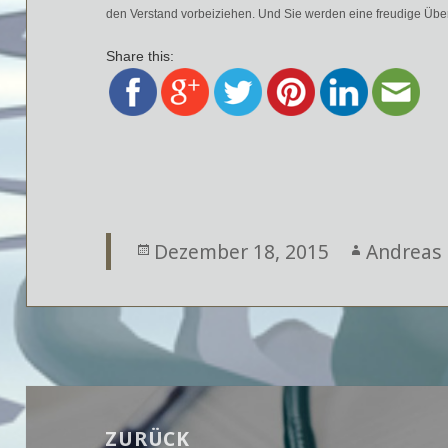
den Verstand vorbeiziehen. Und Sie werden eine freudige
Ü
be
Share this:
Veröffentlicht
Dezember 18, 2015
Autor
Andreas
am
Beitragsnavigation
ZURÜCK