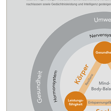
nachlassen sowie Gedächtnisleistung und Intelligenz gesteige