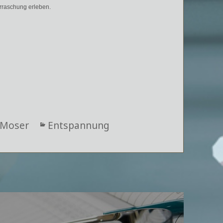
rraschung erleben.
 Moser
Kategorien
Entspannung