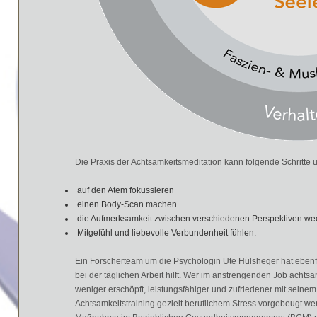
Die Praxis der Achtsamkeitsmeditation kann folgende Schritte 
auf den Atem fokussieren
einen Body-Scan machen
die Aufmerksamkeit zwischen verschiedenen Perspektiven we
Mitgefühl und liebevolle Verbundenheit fühlen.
Ein Forscherteam um die Psychologin Ute H
ü
lsheger hat ebenf
bei der t
ä
glichen Arbeit hilft. Wer im anstrengenden Job achtsa
weniger ersch
ö
pft, leistungsf
ä
higer und zufriedener mit seinem
Achtsamkeitstraining gezielt beruflichem Stress vorgebeugt we