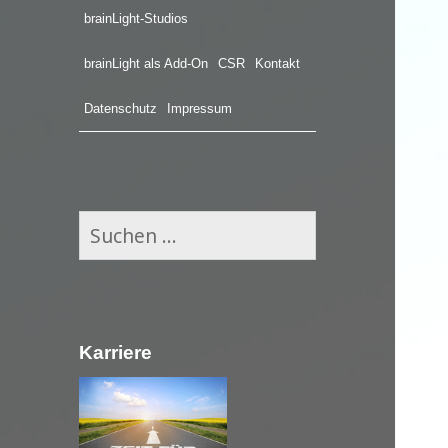
brainLight-Studios
brainLight als Add-On
CSR
Kontakt
Datenschutz
Impressum
S
u
c
h
e
Karriere
n
n
a