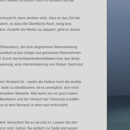
och st
ä
rker zu nutzen.
A
uch in Kliniken h
ä
lt die
chaulicht, dann denken viele, dass es das Ziel der
dern, so dass die Oberfl
ä
che flach, ruhig bzw.
ation. Anstelle die Wellen zu stoppen, geht es darum
 (Relaxation), die eine angenehme Nebenwirkung
htsamkeit ist das ruhige und gelassene Wahrnehmen
. Durch die Achtsamkeitsmeditation bzw. den Body-
tspannung, eine Harmonisierung von K
ö
rper, Geist und
ein Verstand ist
–
weder die heitere noch die dunkle
Seite zu identifizieren, ist es unm
ö
glich, sich nicht
 derselben Medaille. Man kann sie nur ganz haben
Beurteilen und der Versuch der Trennung schaffen
lso in dem Moment, in dem man nicht w
ä
hlt,
gkeit. Versuchen Sie es ab und zu: Lassen Sie den
cht er sind. Gehen Sie einfach zur Seite und lassen