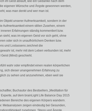
ich im Geist abläuft, wie ein Gedanke nach dem
in die eigenen Wünsche und Ängste gewonnen werden,
sieht, was man denkt und wer man ist.
k im Objekt unserer Aufmerksamkeit, sondern in der
 die Aufmerksamkeit einem stillen Zusehen, einem
e inneren Erfahrungen ständig kommentiert bzw.
n sieht, was im eigenen Geist vor sich geht, ohne
sieren oder sich in unaufhörlichem Denken bzw.
ens und Loslassens zeichnet die
r gewahr ist, mehr mit dem Leben verbunden ist, mehr
 Geist (Mind) geschieht.
hl wahr oder empfindet einen realen körperlichen
ng, sich dieser unangenehmen Erfahrung zu
öglich zu sehen und anzunehmen, eben weil sie
haftler, Buchautor des Bestsellers „Meditation für
r Experte, auf dem brainLight Life Balance Day 2015
chiedenen Bereiche des eigenen Körpers wandern.
. Metaanalysen zeigen eindeutig bei Gesunden,
rationsfähigkeit zunehmen, Stress und Ängste