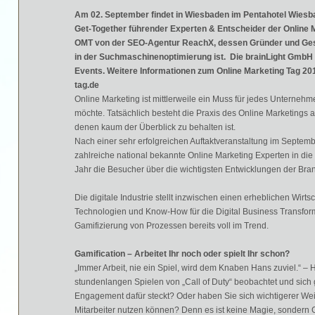
Am 02. September findet in Wiesbaden im Pentahotel Wiesba
Get-Together führender Experten & Entscheider der Online M
OMT von der SEO-Agentur ReachX, dessen Gründer und Gesc
in der Suchmaschinenoptimierung ist. Die brainLight GmbH i
Events. Weitere Informationen zum Online Marketing Tag 201
tag.de
Online Marketing ist mittlerweile ein Muss für jedes Unternehm
möchte. Tatsächlich besteht die Praxis des Online Marketings au
denen kaum der Überblick zu behalten ist.
Nach einer sehr erfolgreichen Auftaktveranstaltung im Septemb
zahlreiche national bekannte Online Marketing Experten in di
Jahr die Besucher über die wichtigsten Entwicklungen der Bran
Die digitale Industrie stellt inzwischen einen erheblichen Wirt
Technologien und Know-How für die Digital Business Transforma
Gamifizierung von Prozessen bereits voll im Trend.
Gamification – Arbeitet Ihr noch oder spielt Ihr schon?
„Immer Arbeit, nie ein Spiel, wird dem Knaben Hans zuviel.“ 
stundenlangen Spielen von „Call of Duty“ beobachtet und sich
Engagement dafür steckt? Oder haben Sie sich wichtigerer Wei
Mitarbeiter nutzen können? Denn es ist keine Magie, sondern G