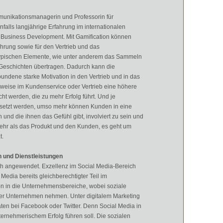
mmunikationsmanagerin und Professorin für
falls langjährige Erfahrung im internationalen
Business Development. Mit Gamification können
ührung sowie für den Vertrieb und das
ypischen Elemente, wie unter anderem das Sammeln
r Geschichten übertragen. Dadurch kann die
bundene starke Motivation in den Vertrieb und in das
eise im Kundenservice oder Vertrieb eine höhere
cht werden, die zu mehr Erfolg führt. Und je
setzt werden, umso mehr können Kunden in eine
 und die ihnen das Gefühl gibt, involviert zu sein und
mehr als das Produkt und den Kunden, es geht um
t.
n und Dienstleistungen
eich angewendet. Exzellenz im Social Media-Bereich
 Media bereits gleichberechtigter Teil im
tion in die Unternehmensbereiche, wobei soziale
eler Unternehmen nehmen. Unter digitalem Marketing
täten bei Facebook oder Twitter. Denn Social Media in
nternehmerischem Erfolg führen soll. Die sozialen