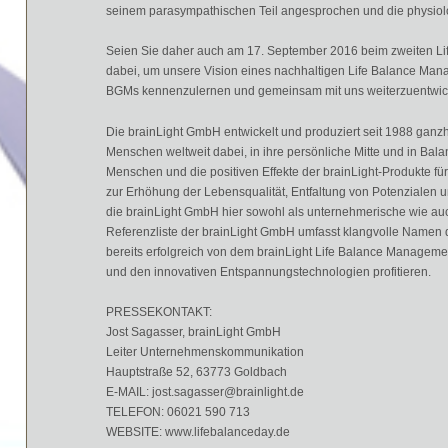
seinem parasympathischen Teil angesprochen und die physiol
Seien Sie daher auch am 17. September 2016 beim zweiten Lif
dabei, um unsere Vision eines nachhaltigen Life Balance Man
BGMs kennenzulernen und gemeinsam mit uns weiterzuentwic
Die brainLight GmbH entwickelt und produziert seit 1988 ganz
Menschen weltweit dabei, in ihre persönliche Mitte und in Ba
Menschen und die positiven Effekte der brainLight-Produkte für
zur Erhöhung der Lebensqualität, Entfaltung von Potenzialen 
die brainLight GmbH hier sowohl als unternehmerische wie auc
Referenzliste der brainLight GmbH umfasst klangvolle Namen d
bereits erfolgreich von dem brainLight Life Balance Managemen
und den innovativen Entspannungstechnologien profitieren.
PRESSEKONTAKT:
Jost Sagasser, brainLight GmbH
Leiter Unternehmenskommunikation
Hauptstraße 52, 63773 Goldbach
E-MAIL: jost.sagasser@brainlight.de
TELEFON: 06021 590 713
WEBSITE: www.lifebalanceday.de