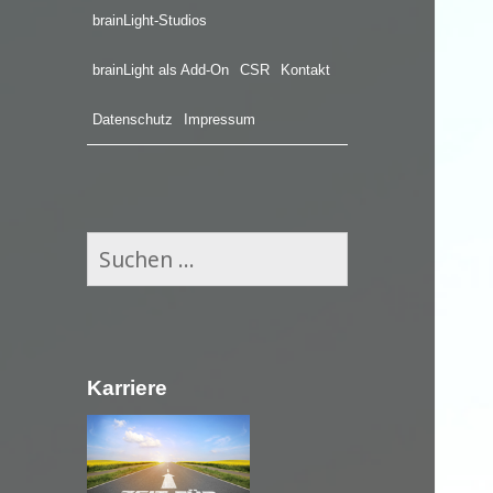
brainLight-Studios
brainLight als Add-On
CSR
Kontakt
Datenschutz
Impressum
S
u
c
h
e
Karriere
n
n
a