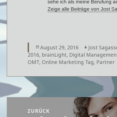
sehe ich als meine Berufung a
Zeige alle Beiträge von Jost 
Veröffentlicht
August 29, 2016
Autor
Jost Sagass
2016
,
am
brainLight
,
Digital Managemen
OMT
,
Online Marketing Tag
,
Partner
Beitragsnavigation
ZURÜCK