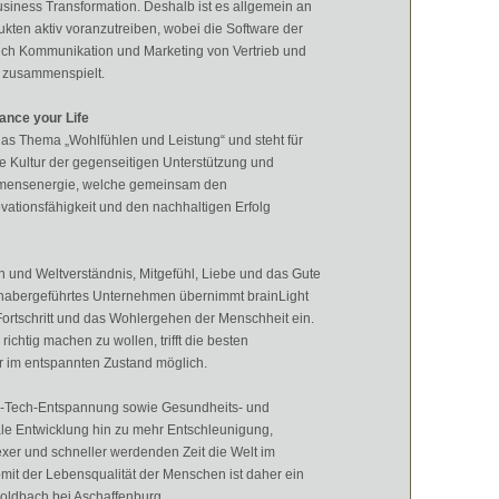
usiness Transformation. Deshalb ist es allgemein an
kten aktiv voranzutreiben, wobei die Software der
n sich Kommunikation und Marketing von Vertrieb und
es zusammenspielt.
ance your Life
as Thema „Wohlfühlen und Leistung“ und steht für
e Kultur der gegenseitigen Unterstützung und
ehmensenergie, welche gemeinsam den
ovationsfähigkeit und den nachhaltigen Erfolg
n und Weltverständnis, Mitgefühl, Liebe und das Gute
 inhabergeführtes Unternehmen übernimmt brainLight
 Fortschritt und das Wohlergehen der Menschheit ein.
richtig machen zu wollen, trifft die besten
ur im entspannten Zustand möglich.
gh-Tech-Entspannung sowie Gesundheits- und
le Entwicklung hin zu mehr Entschleunigung,
xer und schneller werdenden Zeit die Welt im
mit der Lebensqualität der Menschen ist daher ein
Goldbach bei Aschaffenburg.