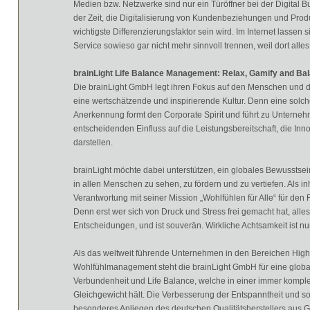
Medien bzw. Netzwerke sind nur ein Türöffner bei der Digital B
der Zeit, die Digitalisierung von Kundenbeziehungen und Produ
wichtigste Differenzierungsfaktor sein wird. Im Internet lasse
Service sowieso gar nicht mehr sinnvoll trennen, weil dort all
brainLight Life Balance Management: Relax, Gamify and Bal
Die brainLight GmbH legt ihren Fokus auf den Menschen und d
eine wertschätzende und inspirierende Kultur. Denn eine solch
Anerkennung formt den Corporate Spirit und führt zu Untern
entscheidenden Einfluss auf die Leistungsbereitschaft, die Inn
darstellen.
brainLight möchte dabei unterstützen, ein globales Bewusstsei
in allen Menschen zu sehen, zu fördern und zu vertiefen. Als
Verantwortung mit seiner Mission „Wohlfühlen für Alle“ für den
Denn erst wer sich von Druck und Stress frei gemacht hat, alles 
Entscheidungen, und ist souverän. Wirkliche Achtsamkeit ist n
Als das weltweit führende Unternehmen in den Bereichen Hi
Wohlfühlmanagement steht die brainLight GmbH für eine globa
Verbundenheit und Life Balance, welche in einer immer komple
Gleichgewicht hält. Die Verbesserung der Entspanntheit und so
besonderes Anliegen des deutschen Qualitätsherstellers aus 