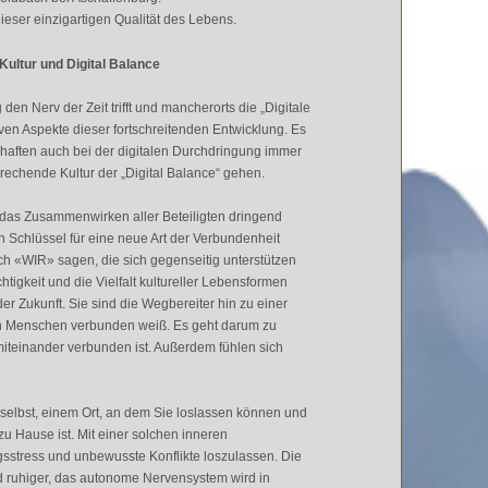
eser einzigartigen Qualität des Lebens.
Kultur und Digital Balance
n Nerv der Zeit trifft und mancherorts die „Digitale
en Aspekte dieser fortschreitenden Entwicklung. Es
haften auch bei der digitalen Durchdringung immer
rechende Kultur der „Digital Balance“ gehen.
e das Zusammenwirken aller Beteiligten dringend
 Schlüssel für eine neue Art der Verbundenheit
h «WIR» sagen, die sich gegenseitig unterstützen
htigkeit und die Vielfalt kultureller Lebensformen
r der Zukunft. Sie sind die Wegbereiter hin zu einer
ren Menschen verbunden weiß. Es geht darum zu
iteinander verbunden ist. Außerdem fühlen sich
 selbst, einem Ort, an dem Sie loslassen können und
u Hause ist. Mit einer solchen inneren
sstress und unbewusste Konflikte loszulassen. Die
 ruhiger, das autonome Nervensystem wird in