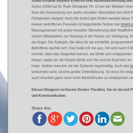
Audio-visuelle Impulse kreieren eine Wohlfühlstimmung und 
Schon 2008 hat Dr. Ruth Olmstead, Ph. D von der Walden Univ
dass die Anwendung von audio-visueller Stimulation bei ADS-K
Fähigkeiten steigert. Auch die brainLight GmbH wendet diese 
meiner betroffenen Freundin ist begeisterter Nutzer der
brainLi
Massagesessel mit audio-visueller Stimulierung über Kopfhörer 
seinen Mitarbeitern zur Nutzung in der Pause zur Verfügung. Als
sie Angst. Die Kollegin, die alles für sie einstellte, programm
Betroffene dachte sich: Das halte ich nie aus, mir wird nach 5
möchte. Aber das Gegenteil traf ein, sie fühlte sich entspannt
länger, sagte sie. Ihr Körper fühlte sich frei und ihr Kopf leer 
habe. Seither benutze sie die Systeme regelmäßig. Auch das
b
verbunden wird, ist eine große Unterstützung. So ist es ihr mög
auch draußen ganz nach ihren Bedürfnissen zu entspannen un
Diesen Blogpost verfasste Denise Theußen. Sie ist derzeit Pr
und Kommunikation.
Share this: