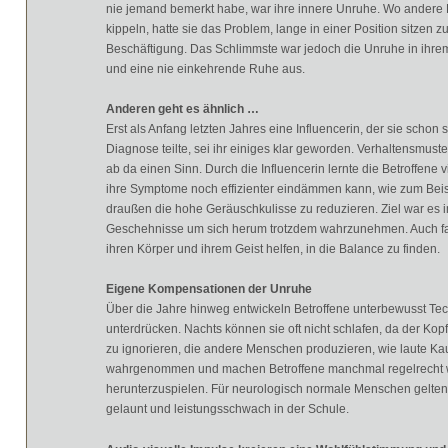
nie jemand bemerkt habe, war ihre innere Unruhe. Wo andere 
kippeln, hatte sie das Problem, lange in einer Position sitzen
Beschäftigung. Das Schlimmste war jedoch die Unruhe in ihre
und eine nie einkehrende Ruhe aus.
Anderen geht es ähnlich …
Erst als Anfang letzten Jahres eine Influencerin, der sie schon 
Diagnose teilte, sei ihr einiges klar geworden. Verhaltensmus
ab da einen Sinn. Durch die Influencerin lernte die Betroffene
ihre Symptome noch effizienter eindämmen kann, wie zum Beisp
draußen die hohe Geräuschkulisse zu reduzieren. Ziel war es 
Geschehnisse um sich herum trotzdem wahrzunehmen. Auch fand
ihren Körper und ihrem Geist helfen, in die Balance zu finden.
Eigene Kompensationen der Unruhe
Über die Jahre hinweg entwickeln Betroffene unterbewusst T
unterdrücken. Nachts können sie oft nicht schlafen, da der Ko
zu ignorieren, die andere Menschen produzieren, wie laute Ka
wahrgenommen und machen Betroffene manchmal regelrecht wü
herunterzuspielen. Für neurologisch normale Menschen gelten 
gelaunt und leistungsschwach in der Schule.