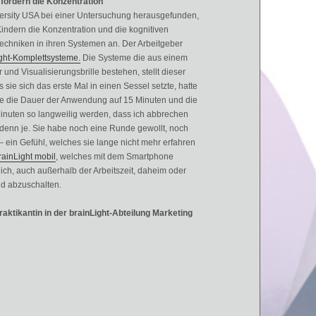
fördern die Konzentration
ersity USA bei einer Untersuchung herausgefunden,
indern die Konzentration und die kognitiven
Techniken in ihren Systemen an. Der Arbeitgeber
ght-Komplettsystem
e.
Die Systeme die aus einem
und Visualisierungsbrille bestehen, stellt dieser
 sie sich das erste Mal in einen Sessel setzte, hatte
ierte die Dauer der Anwendung auf 15 Minuten und die
 Minuten so langweilig werden, dass ich abbrechen
er denn je. Sie habe noch eine Runde gewollt, noch
an – ein Gefühl, welches sie lange nicht mehr erfahren
rainLight mobil
, welches mit dem Smartphone
lich, auch außerhalb der Arbeitszeit, daheim oder
d abzuschalten.
aktikantin in der brainLight-Abteilung Marketing