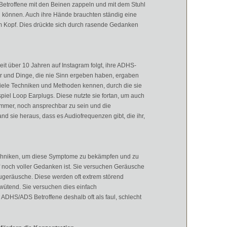
Betroffene mit den Beinen zappeln und mit dem Stuhl
 zu können. Auch ihre Hände brauchten ständig eine
m Kopf. Dies drückte sich durch rasende Gedanken
seit über 10 Jahren auf Instagram folgt, ihre ADHS-
ter und Dinge, die nie Sinn ergeben haben, ergaben
 viele Techniken und Methoden kennen, durch die sie
iel Loop Earplugs. Diese nutzte sie fortan, um auch
immer, noch ansprechbar zu sein und die
 sie heraus, dass es Audiofrequenzen gibt, die ihr,
echniken, um diese Symptome zu bekämpfen und zu
pf noch voller Gedanken ist. Sie versuchen Geräusche
ugeräusche. Diese werden oft extrem störend
tend. Sie versuchen dies einfach
ADHS/ADS Betroffene deshalb oft als faul, schlecht