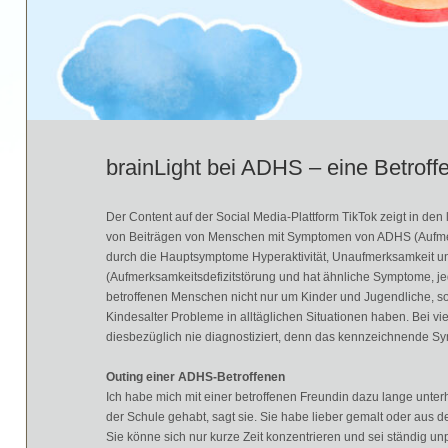
brainLight bei ADHS – eine Betroffe
Der Content auf der Social Media-Plattform TikTok zeigt in 
von Beiträgen von Menschen mit Symptomen von ADHS (Aufmerk
durch die Hauptsymptome Hyperaktivität, Unaufmerksamkeit un
(Aufmerksamkeitsdefizitstörung und hat ähnliche Symptome, jed
betroffenen Menschen nicht nur um Kinder und Jugendliche, 
Kindesalter Probleme in alltäglichen Situationen haben. Bei 
diesbezüglich nie diagnostiziert, denn das kennzeichnende Sympt
Outing einer ADHS-Betroffenen
Ich habe mich mit einer betroffenen Freundin dazu lange unterh
der Schule gehabt, sagt sie. Sie habe lieber gemalt oder aus 
Sie könne sich nur kurze Zeit konzentrieren und sei ständig un