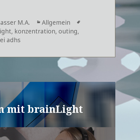
gasser M.A.
Kategorien
Allgemein
Schlagwörter
ight
,
konzentration
,
outing
,
ei adhs
n mit brainLight