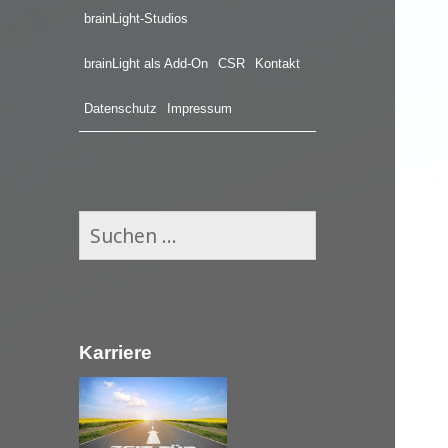
brainLight-Studios
brainLight als Add-On
CSR
Kontakt
Datenschutz
Impressum
S
u
c
h
e
Karriere
n
n
a