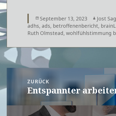
Veröffentlicht
September 13, 2023
Autor
Jost Sa
adhs
,
am
ads
,
betroffenenbericht
,
brainL
Ruth Olmstead
,
wohlfühlstimmung b
Beitragsnavigation
ZURÜCK
Entspannter arbeite
Vorheriger
Beitrag: