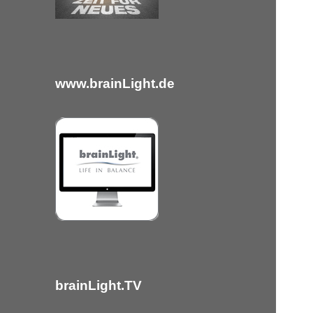
c
h
:
www.brainLight.de
brainLight.TV